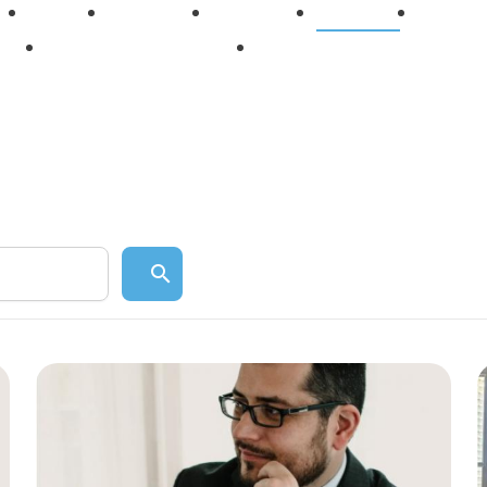
Accueil
Le cabinet
Honoraires
Actualités
Formati
Droit de la fonction
Droit des collectivités locales 
c
Publique
territorials