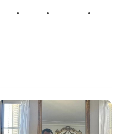
on
et
Droit
Droit de
Ouvrage
électoral
l’urbanisme