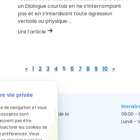
un Dialogue courtois en ne s’interrompant
pas et en s’interdisant toute agression
verbale ou physique ...
Lire l’article
«
1
2
3
4
5
6
7
8
9
10
»
re vie privée
Adresse
Horair
ce de navigation et vous
50 Bis Avenue de la
09:00 - 
cessaires sont
peuvent pas être
grande Armée
Lundi - 
ésactiver les cookies de
75017 Paris
s préférences. Vous