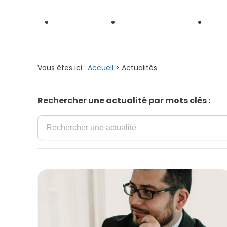
Panneau de gestion des cookies
Médiation et
Médiation
Droit
MARD
administrative
publi
Vous êtes ici :
Accueil
> Actualités
Rechercher une actualité par mots clés :