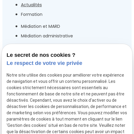
Actualités
Formation
Médiation et MARD
Médiation administrative
Droit public
Droit de la fonction Publique
Le secret de nos cookies ?
Le respect de votre vie privée
Droit des collectivités locales et territorials
Droit électoral
Notre site utilise des cookies pour améliorer votre expérience
de navigation et vous offrir un contenu personnalisé. Les
Droit de l’urbanisme
cookies strictement nécessaires sont essentiels au
Ouvrage
fonctionnement de base de notre site et ne peuvent pas être
désactivés. Cependant, vous avez le choix d'activer ou de
Contact
désactiver les cookies de personnalisation, de performance et
de marketing selon vos préférences. Vous pouvez modifier vos
paramètres de cookies à tout moment en cliquant sur le lien
Mentions
Politique de
Gestion
Plan
'Gestion des cookies' situé en bas de notre site. Veuillez noter
légales
confidentialité
des
du
que la désactivation de certains cookies peut avoir un impact