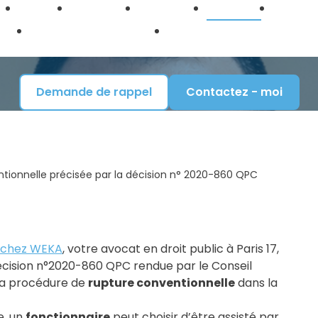
860 QPC
Accueil
Le cabinet
Honoraires
Actualités
Formati
Droit de la fonction
Droit des collectivités locales 
c
Publique
territorials
Demande de rappel
Contactez - moi
ntionnelle précisée par la décision n° 2020-860 QPC
és chez WEKA
, votre avocat en droit public à Paris 17,
 décision n°2020-860 QPC rendue par le Conseil
 la procédure de
rupture conventionnelle
dans la
e, un
fonctionnaire
peut choisir d’être assisté par