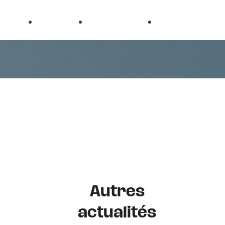
on
et
Droit
Droit de
Ouvrage
électoral
l’urbanisme
Autres
actualités