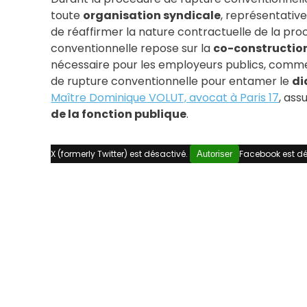
toute
organisation syndicale
, représentativ
de réaffirmer la nature contractuelle de la pro
conventionnelle repose sur la
co-constructio
nécessaire pour les employeurs publics, comme
de rupture conventionnelle pour entamer le
di
Maître Dominique VOLUT, avocat à Paris 17
, ass
de la fonction publique
.
X (formerly Twitter) est désactivé.
Facebook est dé
Autoriser