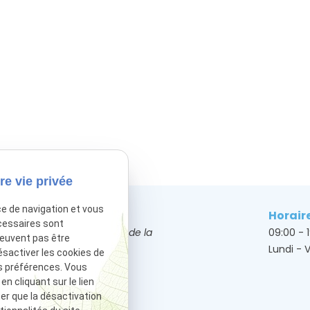
re vie privée
ce de navigation et vous
Adresse
Horair
cessaires sont
50 Bis Avenue de la
09:00 - 
peuvent pas être
grande Armée
Lundi - 
ésactiver les cookies de
75017 Paris
s préférences. Vous
 cliquant sur le lien
ter que la désactivation