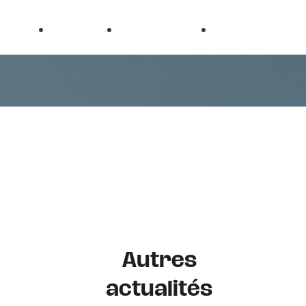
on
et
Droit
Droit de
Ouvrage
électoral
l’urbanisme
Autres
actualités