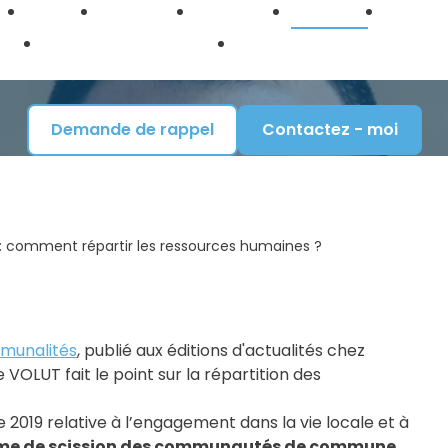
?
Accueil
Le cabinet
Honoraires
Actualités
Formati
Droit de la fonction
Droit des collectivités locales 
c
Publique
territorials
Demande de rappel
Contactez - moi
 : comment répartir les ressources humaines ?
mmunalités
, publié aux éditions d'actualités chez
 VOLUT fait le point sur la répartition des
e 2019 relative à l’engagement dans la vie locale et à
me de scission des communautés de commune