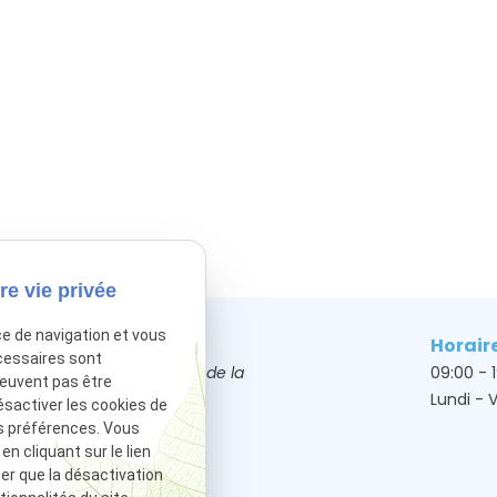
re vie privée
ce de navigation et vous
Adresse
Horair
cessaires sont
50 Bis Avenue de la
09:00 - 
peuvent pas être
grande Armée
Lundi - 
ésactiver les cookies de
75017 Paris
s préférences. Vous
 cliquant sur le lien
ter que la désactivation