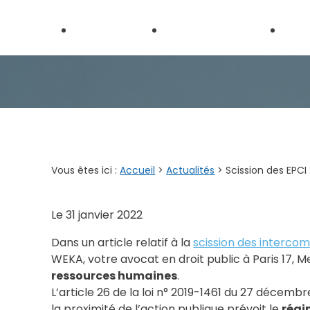
Panneau de gestion des cookies
Médiation et
Médiation
Droit
MARD
administrative
publi
Vous êtes ici :
Accueil
>
Actualités
> Scission des EPCI
Le
31 janvier 2022
Dans un article relatif à la
scission des interco
WEKA, votre avocat en droit public à Paris 17, Me
ressources humaines
.
L’article 26 de la loi n° 2019-1461 du 27 décembr
la proximité de l’action publique prévoit le
régi