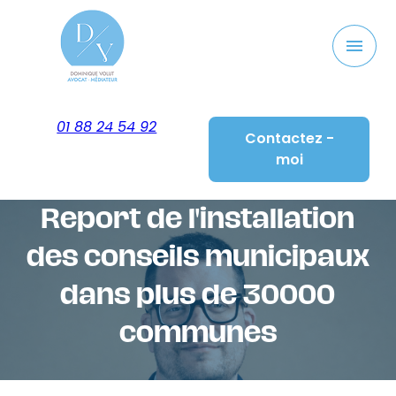
Panneau de gestion des cookies
menu
01 88 24 54 92
Contactez -
moi
Report de l'installation
des conseils municipaux
dans plus de 30000
communes